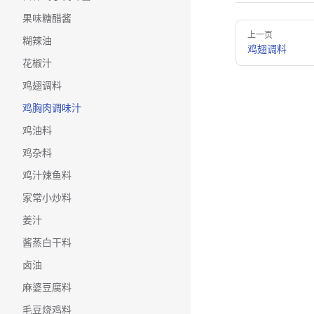
果味糖醋酱
Pager
上一页
糊辣油
鸡翅调料
花椒汁
鸡翅调料
鸡胸肉调味汁
鸡油料
鸡杂料
鸡汁辣鱼料
家常小炒料
姜汁
酱蒸白干料
卤油
麻婆豆腐料
毛豆烧鸡料