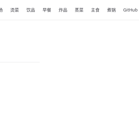
汤
烫菜
饮品
早餐
炸品
蒸菜
主食
煮锅
GitHub