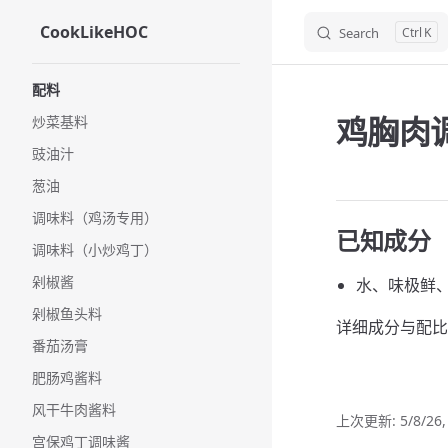
CookLikeHOC
Search
K
Skip to content
Sidebar Navigation
配料
鸡胸肉
炒菜基料
豉油汁
葱油
调味料（鸡汤专用）
已知成分
调味料（小炒鸡丁）
剁椒酱
水、味极鲜
剁椒鱼头料
详细成分与配比
番茄汤膏
肥肠鸡酱料
风干牛肉酱料
上次更新:
5/8/26
宫保鸡丁调味酱