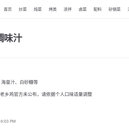
Main Navigation
首页
炒菜
炖菜
烤类
凉拌
卤菜
配料
砂锅菜
调味汁
、海皇汁、白砂糖等
老乡鸡官方未公布，请依据个人口味适量调整
, 6:03 PM