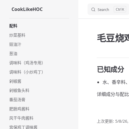
CookLikeHOC
Search
K
Skip to content
Sidebar Navigation
配料
毛豆烧
炒菜基料
豉油汁
葱油
调味料（鸡汤专用）
已知成分
调味料（小炒鸡丁）
剁椒酱
水、香辛料
剁椒鱼头料
详细成分与配比
番茄汤膏
肥肠鸡酱料
风干牛肉酱料
上次更新:
5/8/26
宫保鸡丁调味酱