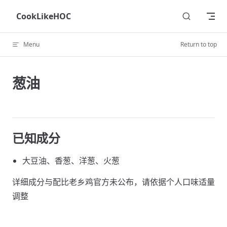
Skip to content
CookLikeHOC
Menu
Return to top
葱油
已知成分
大豆油、香葱、洋葱、火葱
详细成分与配比老乡鸡官方未公布，请依据个人口味适量
调整