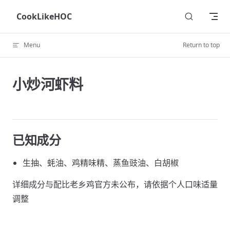
Skip to content
CookLikeHOC
Menu
Return to top
小炒河虾料
已知成分
生抽、蚝油、鸡精味精、蒸鱼豉油、白胡椒
详细成分与配比老乡鸡官方未公布，请依据个人口味适量
调整